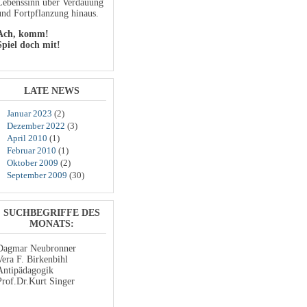
Lebenssinn über Verdauung
und Fortpflanzung hinaus.
Ach, komm!
Spiel doch mit!
LATE NEWS
Januar 2023
(2)
Dezember 2022
(3)
April 2010
(1)
Februar 2010
(1)
Oktober 2009
(2)
September 2009
(30)
SUCHBEGRIFFE DES
MONATS:
Dagmar Neubronner
Vera F. Birkenbihl
Antipädagogik
Prof.Dr.Kurt Singer