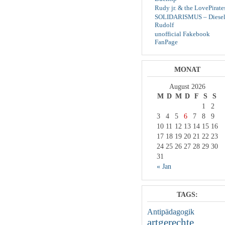
Rudy jr. & the LovePirate
SOLIDARISMUS – Diesel
Rudolf
unofficial Fakebook
FanPage
MONAT
August 2026
M
D
M
D
F
S
S
1
2
3
4
5
6
7
8
9
10
11
12
13
14
15
16
17
18
19
20
21
22
23
24
25
26
27
28
29
30
31
« Jan
TAGS:
Antipädagogik
artgerechte