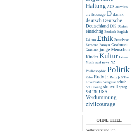
Haltung
AUS
auswärts
D
dansk
civilcourage
deutsch
Deutsche
Deutschland
DK
Dänisch
einsichtig
English
Englisch
Ethik
Esbjerg
Fremdwort
Geschmack
Færøerne
Førøyar
junge Menschen
Grønland
Kultur
Kinder
Lehrer
news
NZ
Musik
nazi
Politik
Philiosophie
Rudy jr.
Reise
Rudy jr.&The
schule
LovePirates
Sackgasse
sinnvoll
sprog
Schulzwang
USA
Stil
UK
Verdummung
zivilcourage
OHNE TITEL
Selbstverständlich