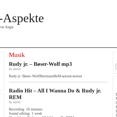
-Aspekte
 von Angst
DANSK
ENGLISH
INTERNAT
LYRIK
MUSIK
ZIVIL
Musik
Rudy jr. – Bøser-Wolf mp3
By admin
Rudy-jr.-Bøser-WolfBiermannReM-копия-копия
Radio Hit – All I Wanna Do & Rudy jr.
REM
By admin
Recording: 10 minutes
Sound editing: 1 week