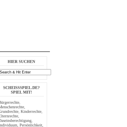
Log In
Registrieren
HIER SUCHEN
SCHEISSSPIEL.DE? S
PIEL MIT!
Bürgerrechte,
Menschenrechte,
Grundrechte, Kinderrechte,
Elternrechte,
Daseinsberechtigung,
Individuum, Persönlichkeit,