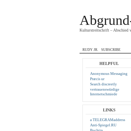
Abgrund
Kulturstreitschrift – Abschied
HOME
COURAGE
RUDY JR.
SUBSCRIBE
HELPFUL
Anonymous Messaging
Præcis ur
Search discreetly
vertrauenswürdige
Internetschmiede
LINKS
a TELEGRAMaddress
Anti-Spiegel.RU
Buchtip