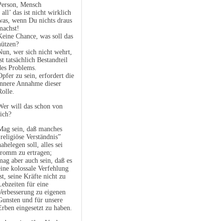
Person, Mensch
- all’ das ist nicht wirklich
was, wenn Du nichts draus
machst!
Keine Chance, was soll das
nützen?
Nun, wer sich nicht wehrt,
ist tatsächlich Bestandteil
des Problems.
Opfer zu sein, erfordert die
innere Annahme dieser
Rolle.
Wer will das schon von
sich?
Mag sein, daß manches
"religiöse Verständnis”
nahelegen soll, alles sei
fromm zu ertragen;
mag aber auch sein, daß es
eine kolossale Verfehlung
ist, seine Kräfte nicht zu
Lebzeiten für eine
Verbesserung zu eigenen
Gunsten und für unsere
Erben eingesetzt zu haben.