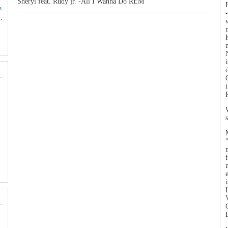
Sheryl feat. Rudy jr. -All I Wanna Do REM
s
,