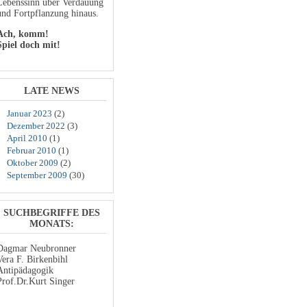
Lebenssinn über Verdauung
und Fortpflanzung hinaus.
Ach, komm!
Spiel doch mit!
LATE NEWS
Januar 2023
(2)
Dezember 2022
(3)
April 2010
(1)
Februar 2010
(1)
Oktober 2009
(2)
September 2009
(30)
SUCHBEGRIFFE DES
MONATS:
Dagmar Neubronner
Vera F. Birkenbihl
Antipädagogik
Prof.Dr.Kurt Singer