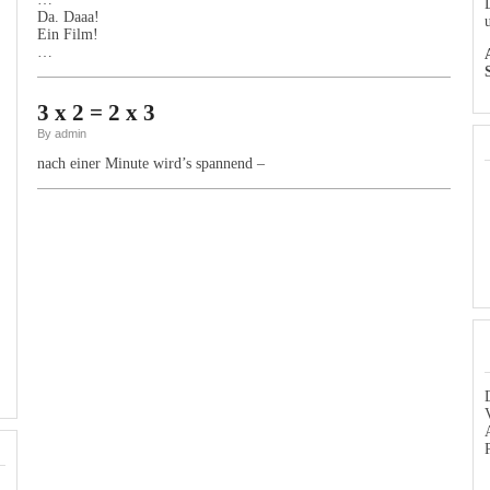
Da. Daaa!
Ein Film!
…
3 x 2 = 2 x 3
By admin
nach einer Minute wird’s spannend –