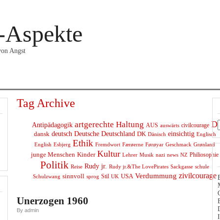
-Aspekte
 von Angst
DANSK
ENGLISH
INTERNAT
LYRIK
MUSIK
ZIVIL
Tag Archive
D
artgerechte Haltung
Antipädagogik
AUS
civilcourage
auswärts
deutsch
Deutsche
dansk
Deutschland
DK
einsichtig
Dänisch
Englisch
Ethik
English
Geschmack
Esbjerg
Fremdwort
Færøerne
Førøyar
Grønland
Kultur
junge Menschen
Kinder
Philiosophie
news
NZ
Lehrer
Musik
nazi
Politik
Rudy jr.
schule
Reise
Rudy jr.&The LovePirates
Sackgasse
Verdummung
zivilcourage
sinnvoll
USA
Stil
sprog
UK
Schulzwang
Unerzogen 1960
By admin