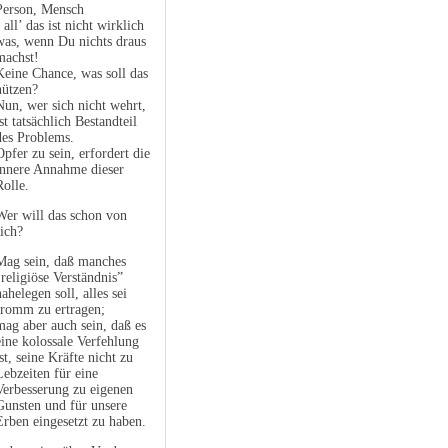
Person, Mensch
- all’ das ist nicht wirklich
was, wenn Du nichts draus
machst!
Keine Chance, was soll das
nützen?
Nun, wer sich nicht wehrt,
ist tatsächlich Bestandteil
des Problems.
Opfer zu sein, erfordert die
innere Annahme dieser
Rolle.
Wer will das schon von
sich?
Mag sein, daß manches
"religiöse Verständnis”
nahelegen soll, alles sei
fromm zu ertragen;
mag aber auch sein, daß es
eine kolossale Verfehlung
ist, seine Kräfte nicht zu
Lebzeiten für eine
Verbesserung zu eigenen
Gunsten und für unsere
Erben eingesetzt zu haben.