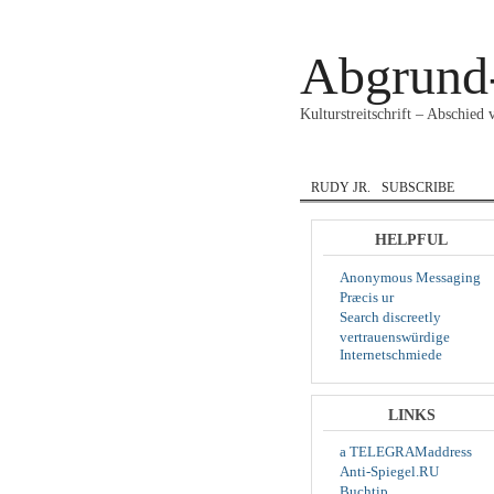
Abgrund
Kulturstreitschrift – Abschied
HOME
COURAGE
RUDY JR.
SUBSCRIBE
HELPFUL
Anonymous Messaging
Præcis ur
Search discreetly
vertrauenswürdige
Internetschmiede
LINKS
a TELEGRAMaddress
Anti-Spiegel.RU
Buchtip