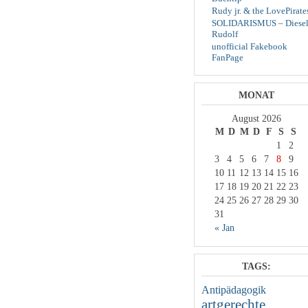
Rudy jr. & the LovePirate
SOLIDARISMUS – Diesel
Rudolf
unofficial Fakebook
FanPage
MONAT
August 2026
M
D
M
D
F
S
S
1
2
3
4
5
6
7
8
9
10
11
12
13
14
15
16
17
18
19
20
21
22
23
24
25
26
27
28
29
30
31
« Jan
TAGS:
Antipädagogik
artgerechte