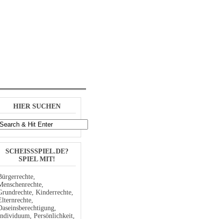
Log In
Registrieren
HIER SUCHEN
SCHEISSSPIEL.DE? S
PIEL MIT!
Bürgerrechte,
Menschenrechte,
Grundrechte, Kinderrechte,
Elternrechte,
Daseinsberechtigung,
Individuum, Persönlichkeit,