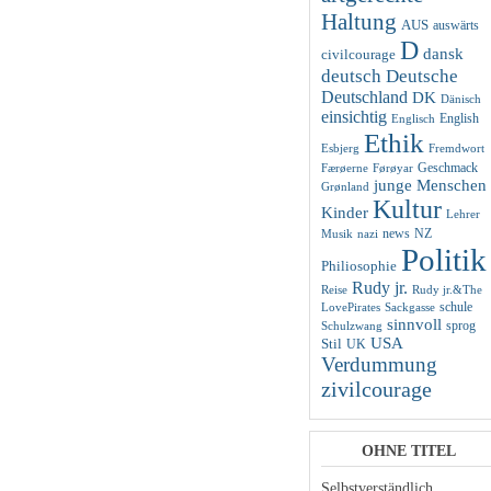
Haltung
AUS
auswärts
D
dansk
civilcourage
deutsch
Deutsche
Deutschland
DK
Dänisch
einsichtig
English
Englisch
Ethik
Esbjerg
Fremdwort
Geschmack
Færøerne
Førøyar
junge Menschen
Grønland
Kultur
Kinder
Lehrer
news
NZ
Musik
nazi
Politik
Philiosophie
Rudy jr.
Reise
Rudy jr.&The
schule
LovePirates
Sackgasse
sinnvoll
sprog
Schulzwang
USA
Stil
UK
Verdummung
zivilcourage
OHNE TITEL
Selbstverständlich