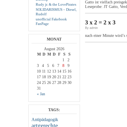
Gatto ist vielfach preisge
Rudy jr. & the LovePirates
Leseprobe: JT Gatto, Ve
SOLIDARISMUS – Diesel,
Rudolf
unofficial Fakebook
3 x 2 = 2 x 3
FanPage
By admin
nach einer Minute wird’s
MONAT
August 2026
M
D
M
D
F
S
S
1
2
3
4
5
6
7
8
9
10
11
12
13
14
15
16
17
18
19
20
21
22
23
24
25
26
27
28
29
30
31
« Jan
TAGS:
Antipädagogik
artgerechte