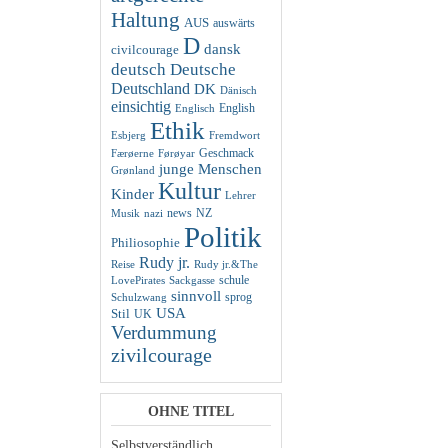
Haltung
AUS
auswärts
D
dansk
civilcourage
deutsch
Deutsche
Deutschland
DK
Dänisch
einsichtig
English
Englisch
Ethik
Esbjerg
Fremdwort
Geschmack
Færøerne
Førøyar
junge Menschen
Grønland
Kultur
Kinder
Lehrer
news
NZ
Musik
nazi
Politik
Philiosophie
Rudy jr.
Reise
Rudy jr.&The
schule
LovePirates
Sackgasse
sinnvoll
sprog
Schulzwang
USA
Stil
UK
Verdummung
zivilcourage
OHNE TITEL
Selbstverständlich