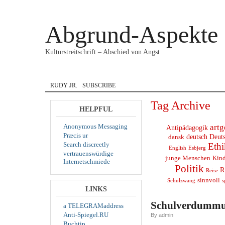
Abgrund-Aspekte
Kulturstreitschrift – Abschied von Angst
HOME
COURAGE
DANSK
ENGLISH
IN
RUDY JR.
SUBSCRIBE
Tag Archive
HELPFUL
Anonymous Messaging
artg
Antipädagogik
Præcis ur
deutsch
Deut
dansk
Search discreetly
Ethi
English
Esbjerg
vertrauenswürdige
junge Menschen
Kind
Internetschmiede
Politik
R
Reise
sinnvoll
s
Schulzwang
LINKS
Schulverdummun
a TELEGRAMaddress
Anti-Spiegel.RU
By admin
Buchtip