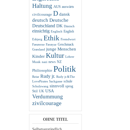
Haltung
AUS
auswärts
D
dansk
civilcourage
deutsch
Deutsche
Deutschland
DK
Dänisch
einsichtig
English
Englisch
Ethik
Esbjerg
Fremdwort
Geschmack
Færøerne
Førøyar
junge Menschen
Grønland
Kultur
Kinder
Lehrer
news
NZ
Musik
nazi
Politik
Philiosophie
Rudy jr.
Reise
Rudy jr.&The
schule
LovePirates
Sackgasse
sinnvoll
sprog
Schulzwang
USA
Stil
UK
Verdummung
zivilcourage
OHNE TITEL
Selbstverständlich