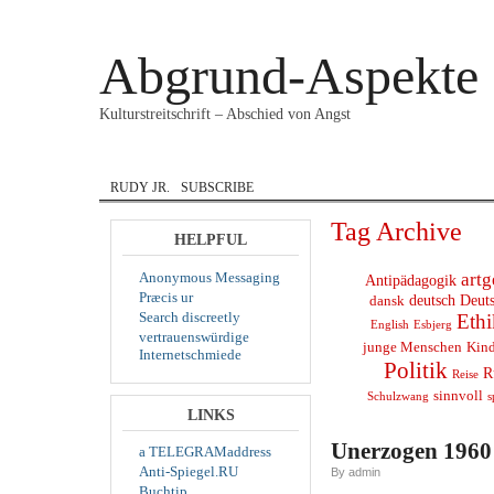
Abgrund-Aspekte
Kulturstreitschrift – Abschied von Angst
HOME
COURAGE
DANSK
ENGLISH
IN
RUDY JR.
SUBSCRIBE
Tag Archive
HELPFUL
Anonymous Messaging
artg
Antipädagogik
Præcis ur
deutsch
Deut
dansk
Search discreetly
Ethi
English
Esbjerg
vertrauenswürdige
junge Menschen
Kind
Internetschmiede
Politik
R
Reise
sinnvoll
s
Schulzwang
LINKS
Unerzogen 1960
a TELEGRAMaddress
Anti-Spiegel.RU
By admin
Buchtip