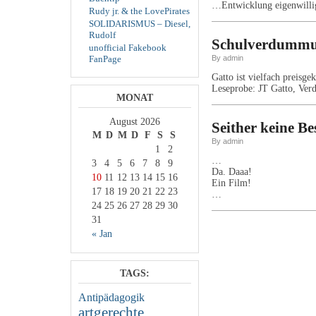
…Entwicklung eigenwillig
Rudy jr. & the LovePirates
SOLIDARISMUS – Diesel,
Rudolf
Schulverdummun
unofficial Fakebook
By admin
FanPage
Gatto ist vielfach preisge
Leseprobe: JT Gatto, Ve
MONAT
August 2026
Seither keine B
M
D
M
D
F
S
S
By admin
1
2
…
3
4
5
6
7
8
9
Da. Daaa!
10
11
12
13
14
15
16
Ein Film!
17
18
19
20
21
22
23
…
24
25
26
27
28
29
30
31
« Jan
TAGS:
Antipädagogik
artgerechte