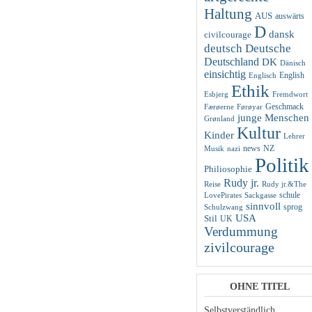
Haltung
AUS
auswärts
D
dansk
civilcourage
deutsch
Deutsche
Deutschland
DK
Dänisch
einsichtig
English
Englisch
Ethik
Esbjerg
Fremdwort
Geschmack
Færøerne
Førøyar
junge Menschen
Grønland
Kultur
Kinder
Lehrer
news
NZ
Musik
nazi
Politik
Philiosophie
Rudy jr.
Reise
Rudy jr.&The
schule
LovePirates
Sackgasse
sinnvoll
sprog
Schulzwang
USA
Stil
UK
Verdummung
zivilcourage
OHNE TITEL
Selbstverständlich