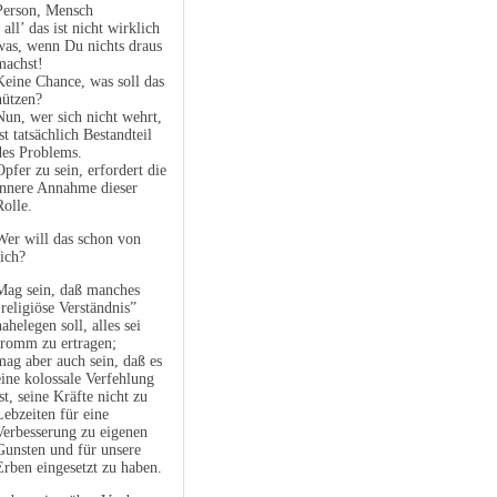
Person, Mensch
- all’ das ist nicht wirklich
was, wenn Du nichts draus
machst!
Keine Chance, was soll das
nützen?
Nun, wer sich nicht wehrt,
ist tatsächlich Bestandteil
des Problems.
Opfer zu sein, erfordert die
innere Annahme dieser
Rolle.
Wer will das schon von
sich?
Mag sein, daß manches
"religiöse Verständnis”
nahelegen soll, alles sei
fromm zu ertragen;
mag aber auch sein, daß es
eine kolossale Verfehlung
ist, seine Kräfte nicht zu
Lebzeiten für eine
Verbesserung zu eigenen
Gunsten und für unsere
Erben eingesetzt zu haben.