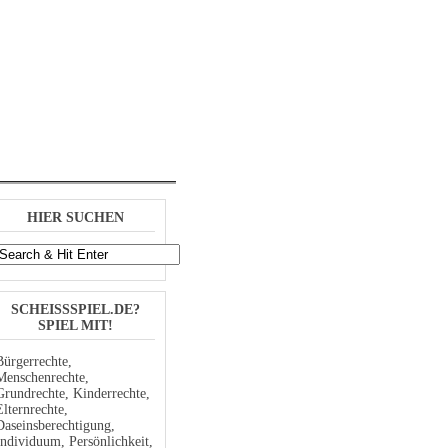
Log In
Registrieren
HIER SUCHEN
SCHEISSSPIEL.DE? S
PIEL MIT!
Bürgerrechte,
Menschenrechte,
Grundrechte, Kinderrechte,
Elternrechte,
Daseinsberechtigung,
Individuum, Persönlichkeit,