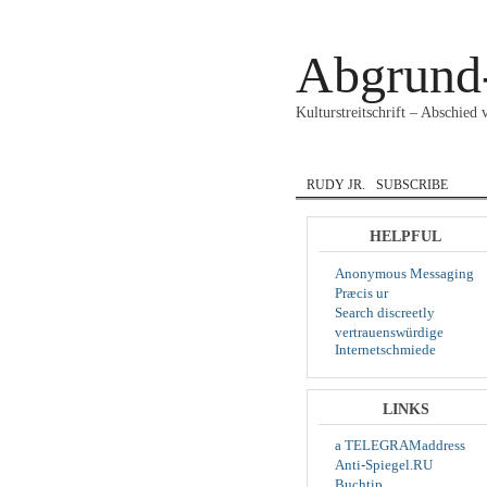
Abgrund
Kulturstreitschrift – Abschied
HOME
COURAGE
RUDY JR.
SUBSCRIBE
HELPFUL
Anonymous Messaging
Præcis ur
Search discreetly
vertrauenswürdige
Internetschmiede
LINKS
a TELEGRAMaddress
Anti-Spiegel.RU
Buchtip