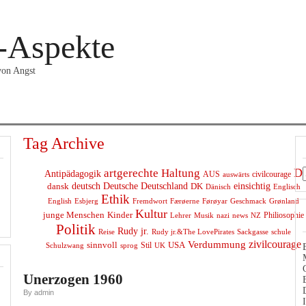
-Aspekte
 von Angst
DANSK
ENGLISH
INTERNAT
LYRIK
MUSIK
ZIVIL
Tag Archive
D
artgerechte Haltung
Antipädagogik
AUS
civilcourage
auswärts
deutsch
Deutsche
dansk
Deutschland
DK
einsichtig
Dänisch
Englisch
Ethik
English
Geschmack
Esbjerg
Fremdwort
Færøerne
Førøyar
Grønland
Kultur
junge Menschen
Kinder
Philiosophie
news
NZ
Lehrer
Musik
nazi
Politik
Rudy jr.
schule
Reise
Rudy jr.&The LovePirates
Sackgasse
Verdummung
zivilcourage
sinnvoll
USA
Stil
sprog
UK
Schulzwang
Unerzogen 1960
By admin