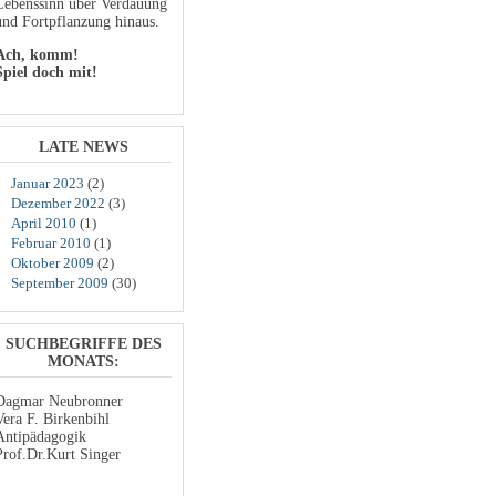
Lebenssinn über Verdauung
und Fortpflanzung hinaus.
Ach, komm!
Spiel doch mit!
LATE NEWS
Januar 2023
(2)
Dezember 2022
(3)
April 2010
(1)
Februar 2010
(1)
Oktober 2009
(2)
September 2009
(30)
SUCHBEGRIFFE DES
MONATS:
Dagmar Neubronner
Vera F. Birkenbihl
Antipädagogik
Prof.Dr.Kurt Singer