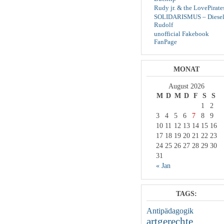
Rudy jr. & the LovePirate
SOLIDARISMUS – Diesel
Rudolf
unofficial Fakebook
FanPage
MONAT
August 2026
M
D
M
D
F
S
S
1
2
3
4
5
6
7
8
9
10
11
12
13
14
15
16
17
18
19
20
21
22
23
24
25
26
27
28
29
30
31
« Jan
TAGS:
Antipädagogik
artgerechte